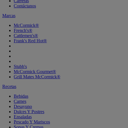
Carreras
Contáctanos
Marcas
McCormick®
French's®
Cattlemen's®
Frank's Red Hot®
Stubb's
McCormick Gourmet®
Grill Mates McCormick®
Recetas
Bebidas
Carnes
Desayuno
Dulces Y Postres
Ensaladas
Pescado Y Mariscos
Sopas Y Cremas