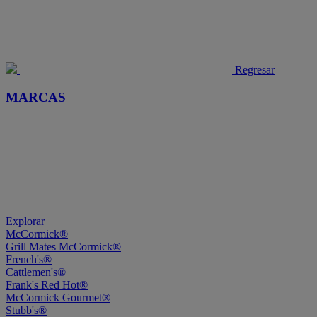
Regresar
MARCAS
Explorar
McCormick®
Grill Mates McCormick®
French's®
Cattlemen's®
Frank's Red Hot®
McCormick Gourmet®
Stubb's®