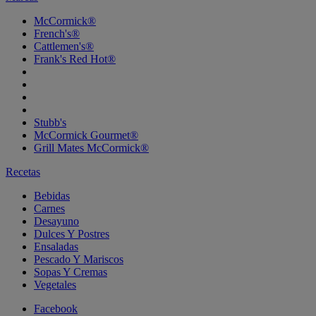
McCormick®
French's®
Cattlemen's®
Frank's Red Hot®
Stubb's
McCormick Gourmet®
Grill Mates McCormick®
Recetas
Bebidas
Carnes
Desayuno
Dulces Y Postres
Ensaladas
Pescado Y Mariscos
Sopas Y Cremas
Vegetales
Facebook