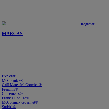
Regresar
MARCAS
Explorar
McCormick®
Grill Mates McCormick®
French's®
Cattlemen's®
Frank's Red Hot®
McCormick Gourmet®
Stubb's®