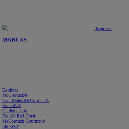
Regresar
MARCAS
Explorar
McCormick®
Grill Mates McCormick®
French's®
Cattlemen's®
Frank's Red Hot®
McCormick Gourmet®
Stubb's®