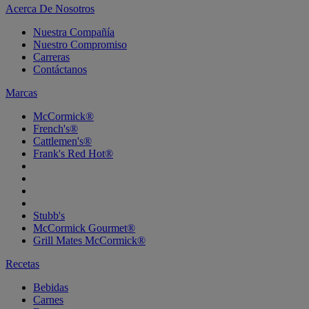
Acerca De Nosotros
Nuestra Compañía
Nuestro Compromiso
Carreras
Contáctanos
Marcas
McCormick®
French's®
Cattlemen's®
Frank's Red Hot®
Stubb's
McCormick Gourmet®
Grill Mates McCormick®
Recetas
Bebidas
Carnes